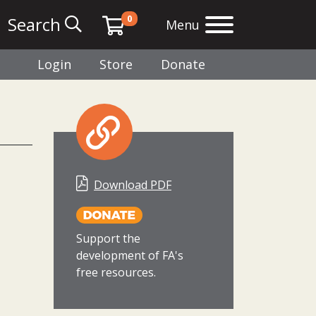
0
Search
Menu
Login
Store
Donate
Download PDF
Support the
development of FA's
free resources.