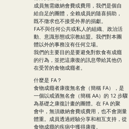
成員無需繳納會費或費用，我們是個自
給自足的團體，全賴成員的隨喜捐助，
既不徵求也不接受外界的捐獻。
FA不與任何公共或私人的組織、政治活
動、意識形態或宗教結盟。我們對本團
體以外的事務沒有任何立場。
我們的主要目的是要避免對飲食有成癮
的行為，並把這康復的訊息帶給其他仍
在受苦的食物成癮者。
什麼是 FA？
食物成癮者康復無名會（簡稱 FA），是
一個以戒酒無名會（簡稱 AA）的 12 步驟
為基礎之康復計畫的團體。在 FA 的聚
會中，無須繳納會費或費用，也不會測量
體重。成員透過經驗分享和相互支持，從
食物成癮的疾病中獲得康復。