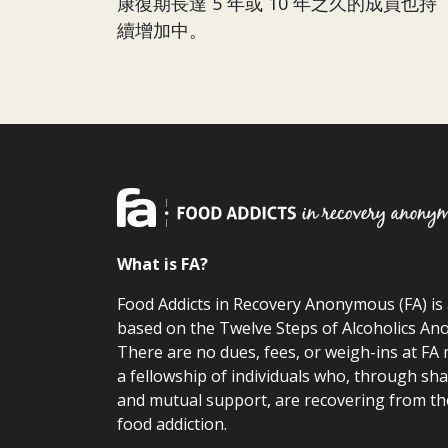
康復期長達 5 年或 10 年之久的成員也持
續增加中。
What is FA?
Food Addicts in Recovery Anonymous (FA) i
based on the Twelve Steps of Alcoholics An
There are no dues, fees, or weigh-ins at FA 
a fellowship of individuals who, through sh
and mutual support, are recovering from th
food addiction.