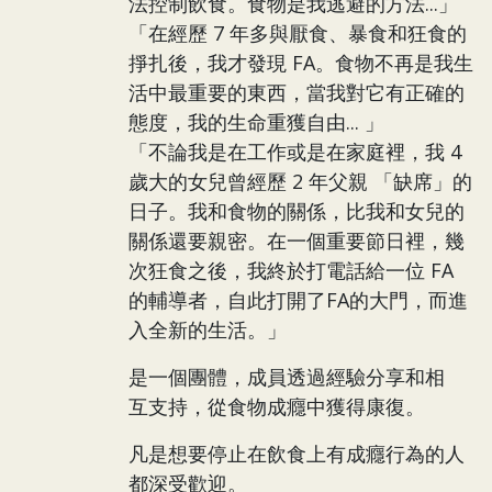
法控制飲食。食物是我逃避的方法...」
「在經歷 7 年多與厭食、暴食和狂食的
掙扎後，我才發現 FA。食物不再是我生
活中最重要的東西，當我對它有正確的
態度，我的生命重獲自由... 」
「不論我是在工作或是在家庭裡，我 4
歲大的女兒曾經歷 2 年父親 「缺席」的
日子。我和食物的關係，比我和女兒的
關係還要親密。在一個重要節日裡，幾
次狂食之後，我終於打電話給一位 FA
的輔導者，自此打開了FA的大門，而進
入全新的生活。」
是一個團體，成員透過經驗分享和相
互支持，從食物成癮中獲得康復。
凡是想要停止在飲食上有成癮行為的人
都深受歡迎。