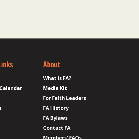
Links
About
What is FA?
 Calendar
Media Kit
For Faith Leaders
s
FA History
FA Bylaws
Contact FA
Members' FAQs