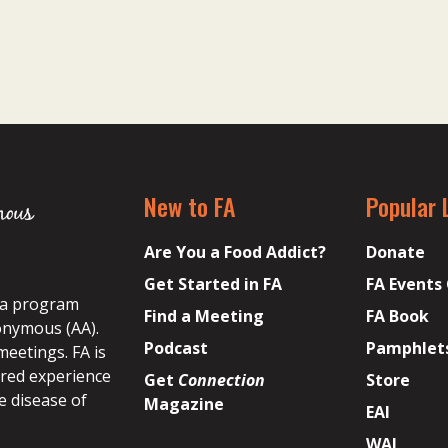
New to FA
Popular 
Are You a Food Addict?
Donate
Get Started in FA
FA Events
s a program
Find a Meeting
FA Book
onymous (AA).
Podcast
Pamphlet
meetings. FA is
ared experience
Get
Connection
Store
e disease of
Magazine
EAI
WAI