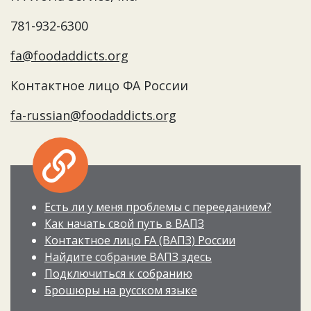
781-932-6300
fa@foodaddicts.org
Контактное лицо ФА России
fa-russian@foodaddicts.org
Есть ли у меня проблемы с перееданием?
Как начать свой путь в ВАПЗ
Контактное лицо FA (ВАПЗ) России
Найдите собрание ВАПЗ здесь
Подключиться к собранию
Брошюры на русском языке